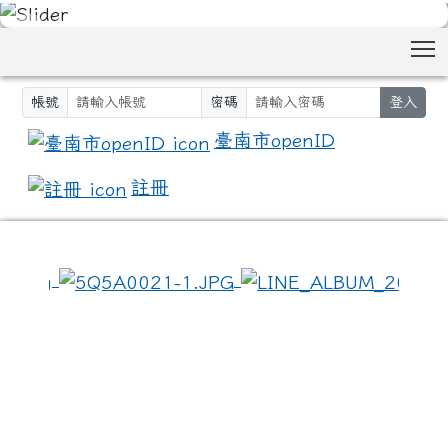
T
帳號
密碼
登入
臺南市openID
註冊
:::
頒獎典禮活動照片
photo-253
競賽時程